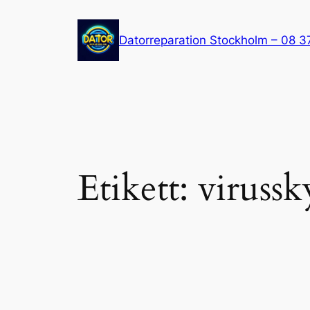
Hoppa
till
Datorreparation Stockholm – 08 3
innehåll
Etikett:
viruss