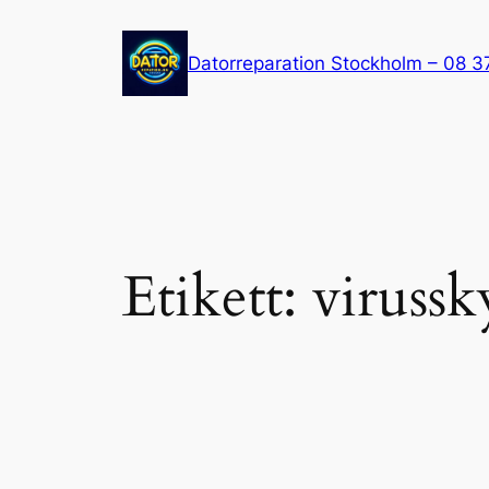
Hoppa
till
Datorreparation Stockholm – 08 3
innehåll
Etikett:
virussk