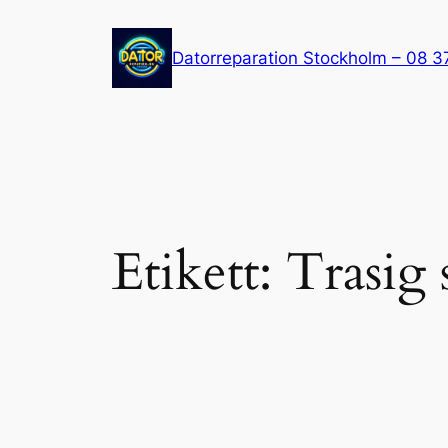
Hoppa
till
Datorreparation Stockholm – 08 3
innehåll
Etikett:
Trasig