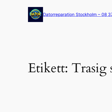
Hoppa
till
Datorreparation Stockholm – 08 3
innehåll
Etikett:
Trasig