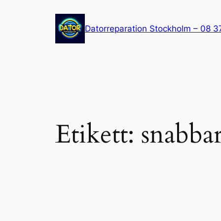
Hoppa
till
Datorreparation Stockholm – 08 3
innehåll
Etikett:
snabbar