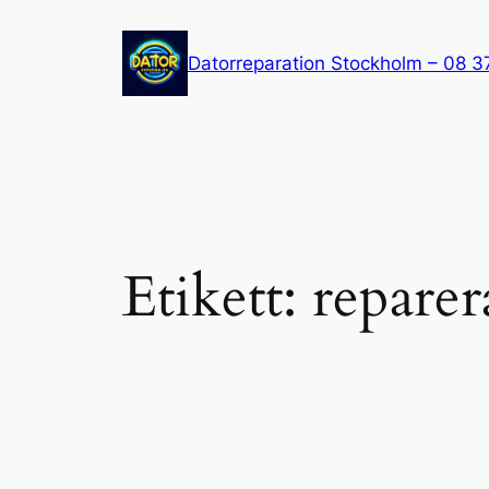
Hoppa
till
Datorreparation Stockholm – 08 3
innehåll
Etikett:
repare