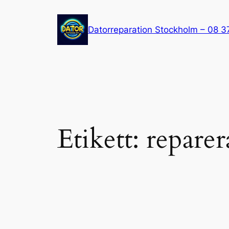
Hoppa
till
Datorreparation Stockholm – 08 3
innehåll
Etikett:
repare