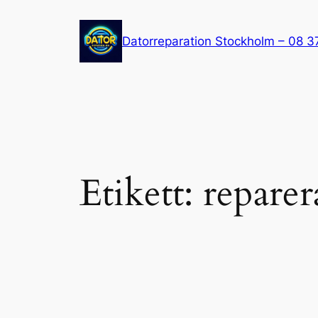
Hoppa
till
Datorreparation Stockholm – 08 3
innehåll
Etikett:
reparer