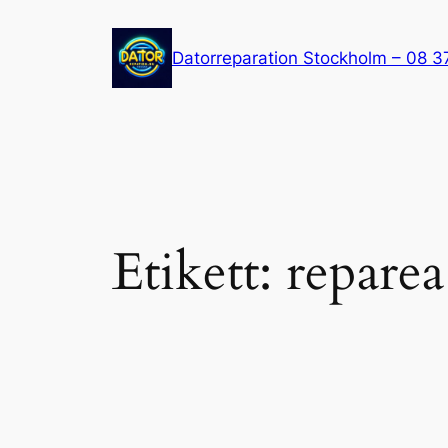
Hoppa
till
Datorreparation Stockholm – 08 3
innehåll
Etikett:
repare