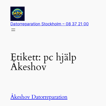
Hoppa
till
innehåll
Datorreparation Stockholm – 08 37 21 00
Etikett:
pc hjälp
Åkeshov
Åkeshov Datorreparation