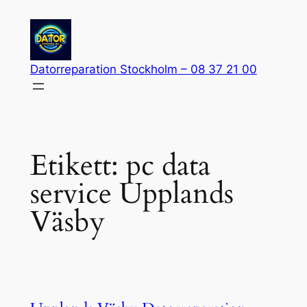
Hoppa
till
innehåll
Datorreparation Stockholm – 08 37 21 00
Etikett:
pc data
service Upplands
Väsby