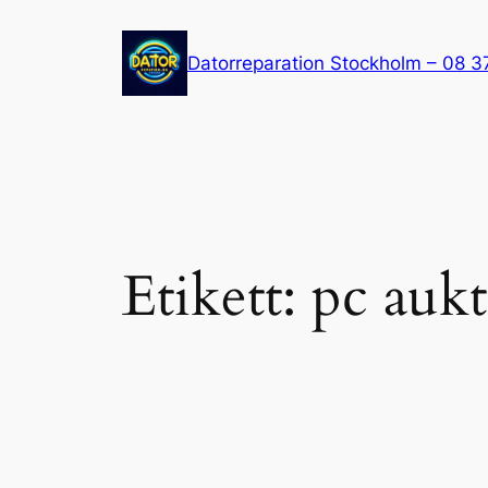
Hoppa
till
Datorreparation Stockholm – 08 3
innehåll
Etikett:
pc auk