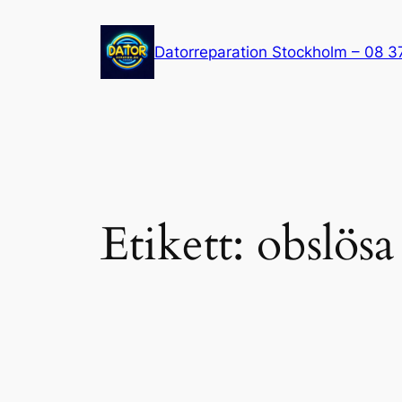
Hoppa
till
Datorreparation Stockholm – 08 3
innehåll
Etikett:
obslös