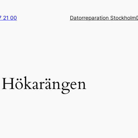
7 21 00
Datorreparation Stockholm
a Hökarängen