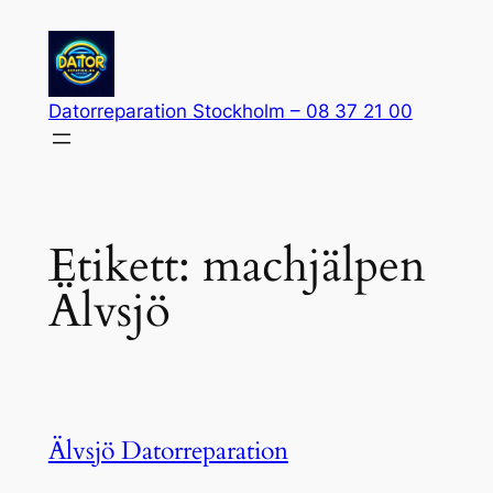
Hoppa
till
innehåll
Datorreparation Stockholm – 08 37 21 00
Etikett:
machjälpen
Älvsjö
Älvsjö Datorreparation