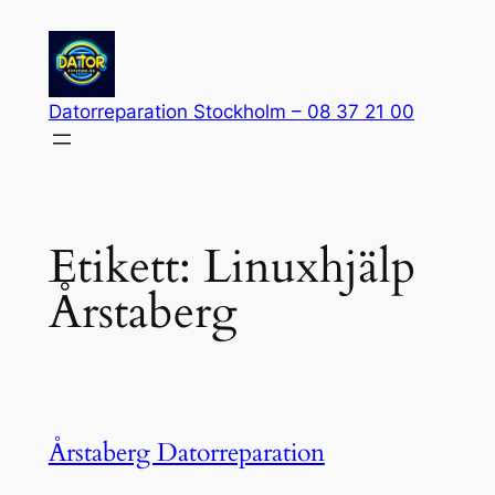
Hoppa
till
innehåll
Datorreparation Stockholm – 08 37 21 00
Etikett:
Linuxhjälp
Årstaberg
Årstaberg Datorreparation