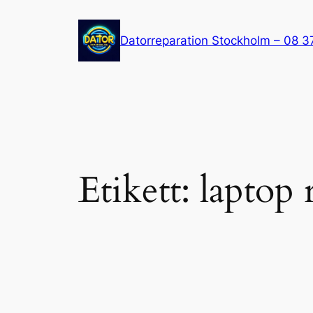
Hoppa
till
Datorreparation Stockholm – 08 3
innehåll
Etikett:
laptop 