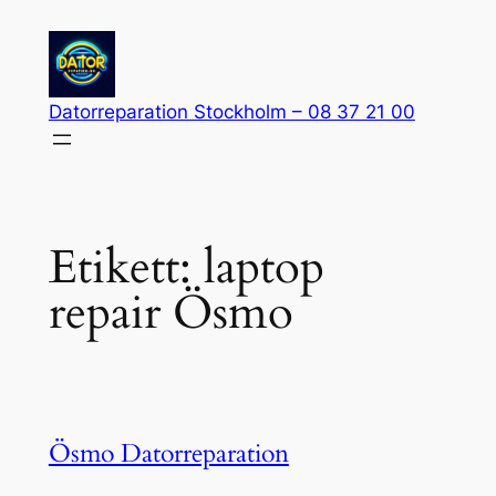
Hoppa
till
innehåll
Datorreparation Stockholm – 08 37 21 00
Etikett:
laptop
repair Ösmo
Ösmo Datorreparation