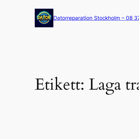
Hoppa
till
Datorreparation Stockholm – 08 3
innehåll
Etikett:
Laga t