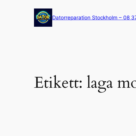
Hoppa
till
Datorreparation Stockholm – 08 3
innehåll
Etikett:
laga m