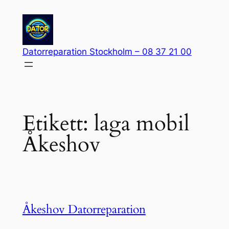
Hoppa
till
innehåll
Datorreparation Stockholm – 08 37 21 00
Etikett:
laga mobil
Åkeshov
Åkeshov Datorreparation