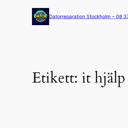
Hoppa
till
Datorreparation Stockholm – 08 3
innehåll
Etikett:
it hjäl