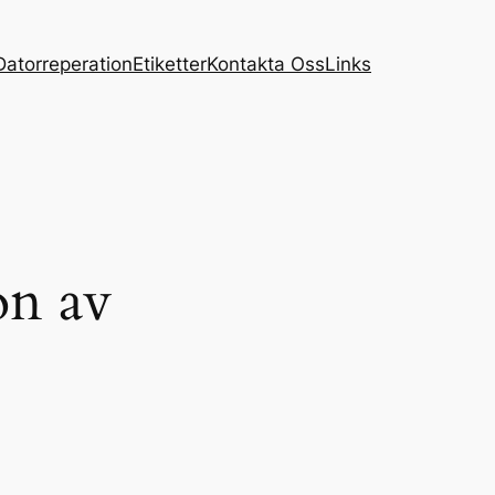
Datorreperation
Etiketter
Kontakta Oss
Links
on av