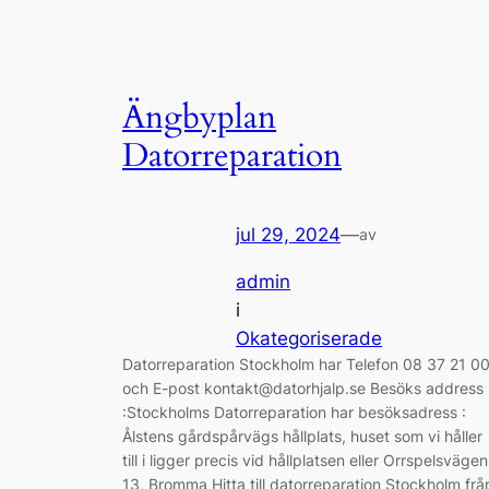
Ängbyplan
Datorreparation
jul 29, 2024
—
av
admin
i
Okategoriserade
Datorreparation Stockholm har Telefon 08 37 21 0
och E-post kontakt@datorhjalp.se Besöks address
:Stockholms Datorreparation har besöksadress :
Ålstens gårdspårvägs hållplats, huset som vi håller
till i ligger precis vid hållplatsen eller Orrspelsvägen
13, Bromma Hitta till datorreparation Stockholm frå