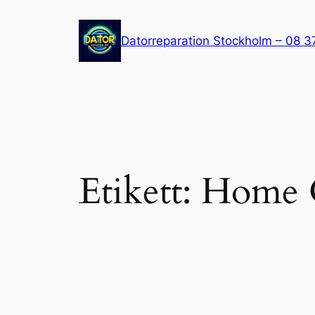
Hoppa
till
Datorreparation Stockholm – 08 3
innehåll
Etikett:
Home C