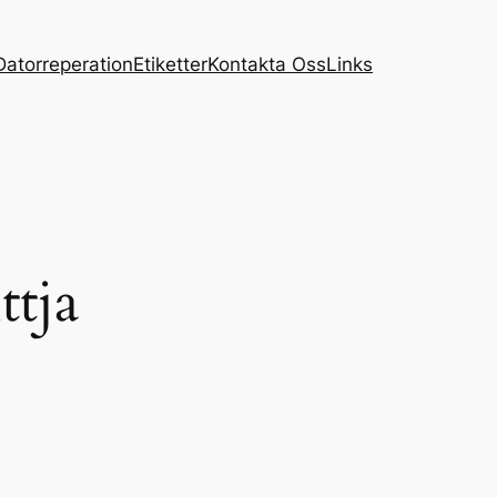
Datorreperation
Etiketter
Kontakta Oss
Links
tja