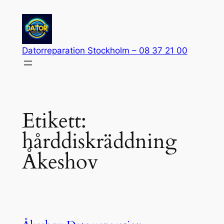
Hoppa
till
innehåll
Datorreparation Stockholm – 08 37 21 00
Etikett:
hårddiskräddning
Åkeshov