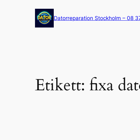
Hoppa
till
Datorreparation Stockholm – 08 3
innehåll
Etikett:
fixa da