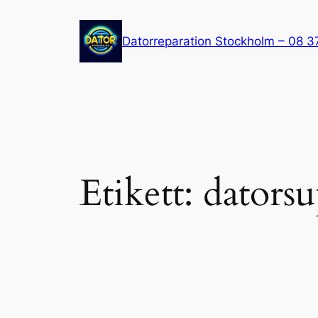
Hoppa
till
Datorreparation Stockholm – 08 3
innehåll
Etikett:
dators