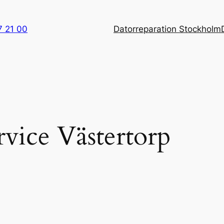
7 21 00
Datorreparation Stockholm
rvice Västertorp