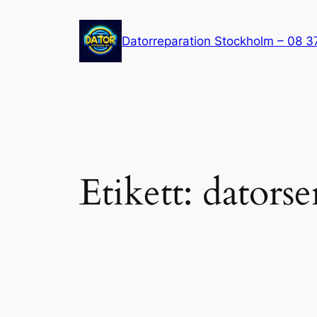
Hoppa
till
Datorreparation Stockholm – 08 3
innehåll
Etikett:
datorse