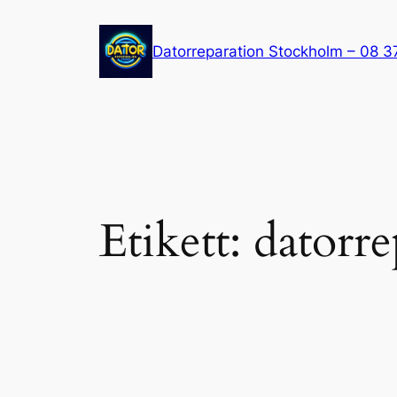
Hoppa
till
Datorreparation Stockholm – 08 3
innehåll
Etikett:
datorr