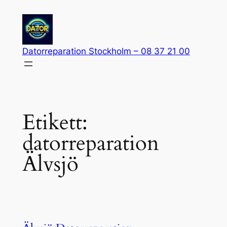
Hoppa
till
innehåll
Datorreparation Stockholm – 08 37 21 00
Etikett:
datorreparation
Älvsjö