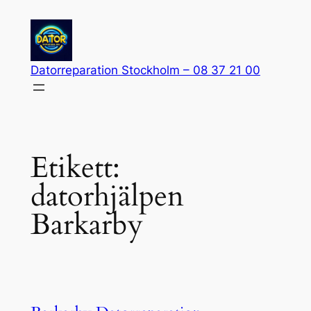
Hoppa
till
innehåll
Datorreparation Stockholm – 08 37 21 00
Etikett:
datorhjälpen
Barkarby