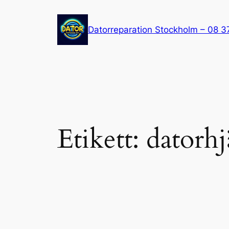
Hoppa
till
Datorreparation Stockholm – 08 3
innehåll
Etikett:
datorh