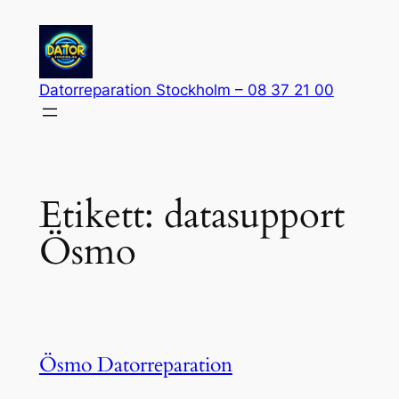
Hoppa
till
innehåll
Datorreparation Stockholm – 08 37 21 00
Etikett:
datasupport
Ösmo
Ösmo Datorreparation