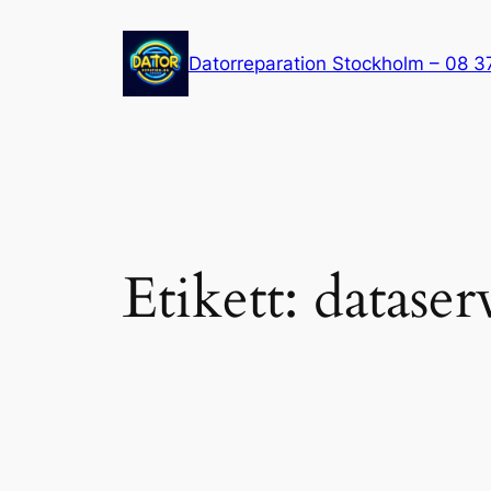
Hoppa
till
Datorreparation Stockholm – 08 3
innehåll
Etikett:
dataser