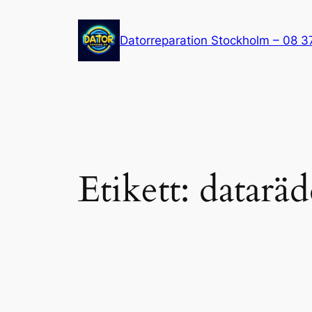
Hoppa
till
Datorreparation Stockholm – 08 3
innehåll
Etikett:
datarä