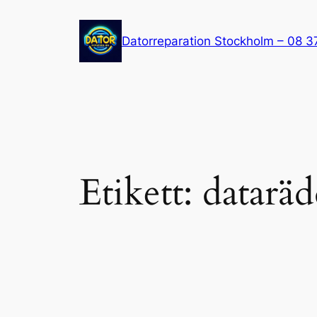
Hoppa
till
Datorreparation Stockholm – 08 3
innehåll
Etikett:
datarä