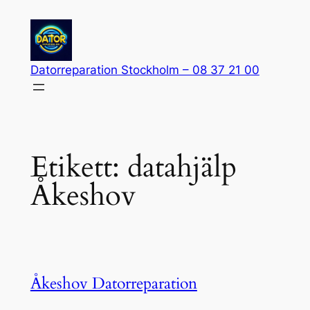
Hoppa
till
innehåll
Datorreparation Stockholm – 08 37 21 00
Etikett:
datahjälp
Åkeshov
Åkeshov Datorreparation