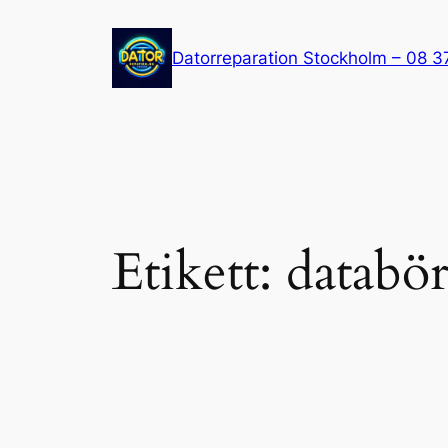
Hoppa
till
Datorreparation Stockholm – 08 3
innehåll
Etikett:
databö