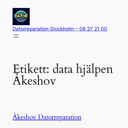
Hoppa
till
innehåll
Datorreparation Stockholm – 08 37 21 00
Etikett:
data hjälpen
Åkeshov
Åkeshov Datorreparation