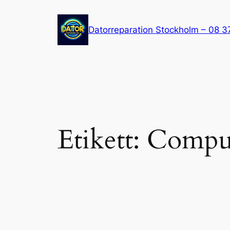
Hoppa
till
Datorreparation Stockholm – 08 3
innehåll
Etikett:
Comput