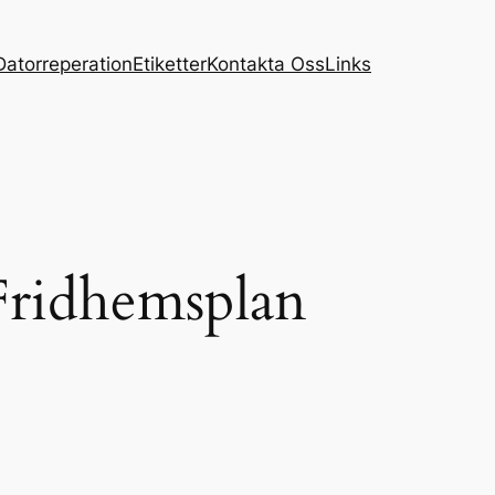
Datorreperation
Etiketter
Kontakta Oss
Links
Fridhemsplan