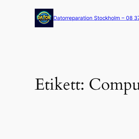
Hoppa
till
Datorreparation Stockholm – 08 3
innehåll
Etikett:
Comput