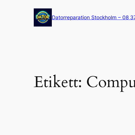
Hoppa
till
Datorreparation Stockholm – 08 3
innehåll
Etikett:
Comput