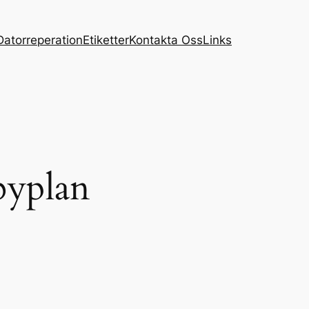
Datorreperation
Etiketter
Kontakta Oss
Links
byplan