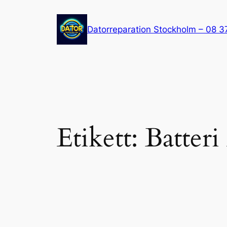
Hoppa
till
Datorreparation Stockholm – 08 3
innehåll
Etikett:
Batter