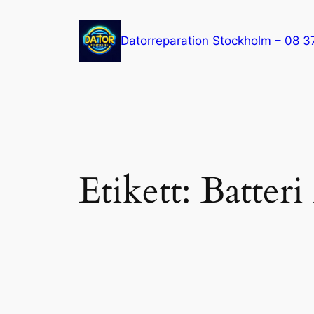
Hoppa
till
Datorreparation Stockholm – 08 3
innehåll
Etikett:
Batter