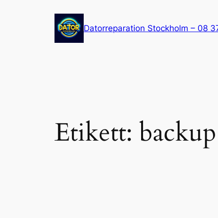
Hoppa
till
Datorreparation Stockholm – 08 3
innehåll
Etikett:
backup 