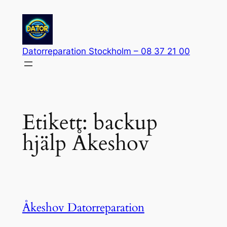
Hoppa
till
innehåll
Datorreparation Stockholm – 08 37 21 00
Etikett:
backup
hjälp Åkeshov
Åkeshov Datorreparation