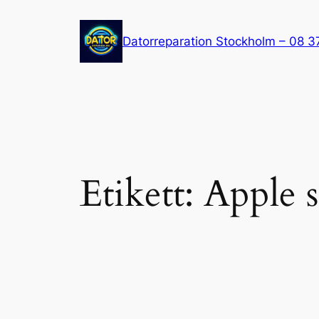
Hoppa
till
Datorreparation Stockholm – 08 3
innehåll
Etikett:
Apple 